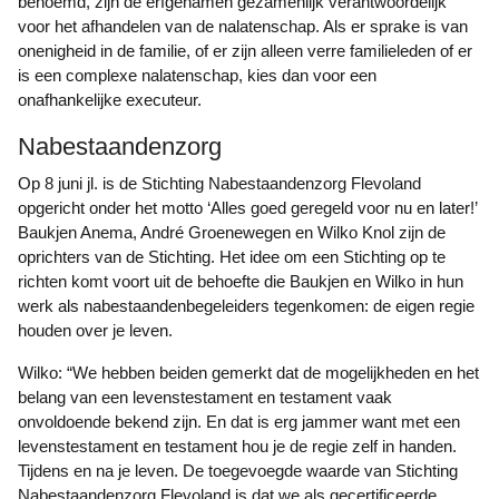
benoemd, zijn de erfgenamen gezamenlijk verantwoordelijk
voor het afhandelen van de nalatenschap. Als er sprake is van
onenigheid in de familie, of er zijn alleen verre familieleden of er
is een complexe nalatenschap, kies dan voor een
onafhankelijke executeur.
Nabestaandenzorg
Op 8 juni jl. is de Stichting Nabestaandenzorg Flevoland
opgericht onder het motto ‘Alles goed geregeld voor nu en later!’
Baukjen Anema, André Groenewegen en Wilko Knol zijn de
oprichters van de Stichting. Het idee om een Stichting op te
richten komt voort uit de behoefte die Baukjen en Wilko in hun
werk als nabestaandenbegeleiders tegenkomen: de eigen regie
houden over je leven.
Wilko: “We hebben beiden gemerkt dat de mogelijkheden en het
belang van een levenstestament en testament vaak
onvoldoende bekend zijn. En dat is erg jammer want met een
levenstestament en testament hou je de regie zelf in handen.
Tijdens en na je leven. De toegevoegde waarde van Stichting
Nabestaandenzorg Flevoland is dat we als gecertificeerde