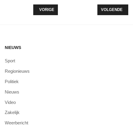
VORIG ARTIKEL: IETS LAGERE STRAF VOOR MICH
VOLGENDE ARTI
VORIGE
VOLGENDE
NIEUWS
Sport
Regionieuws
Politiek
Nieuws
Video
Zakelijk
Weerbericht