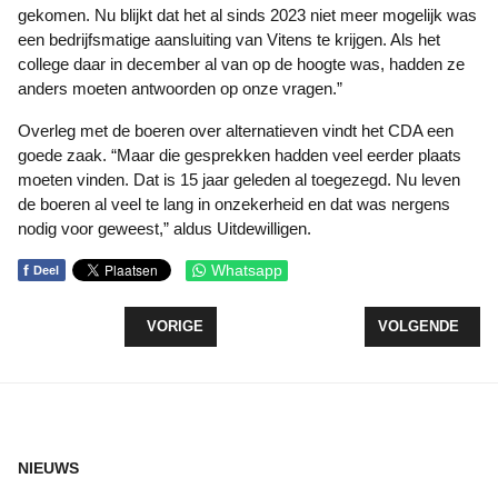
gekomen. Nu blijkt dat het al sinds 2023 niet meer mogelijk was
een bedrijfsmatige aansluiting van Vitens te krijgen. Als het
college daar in december al van op de hoogte was, hadden ze
anders moeten antwoorden op onze vragen.”
Overleg met de boeren over alternatieven vindt het CDA een
goede zaak. “Maar die gesprekken hadden veel eerder plaats
moeten vinden. Dat is 15 jaar geleden al toegezegd. Nu leven
de boeren al veel te lang in onzekerheid en dat was nergens
nodig voor geweest,” aldus Uitdewilligen.
f
Whatsapp
Deel
VORIG ARTIKEL: BESCHERM ONZE ZEEARENDEN
VOLGENDE ARTI
VORIGE
VOLGENDE
NIEUWS