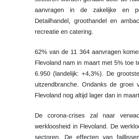
aanvragen in de zakelijke en per
Detailhandel, groothandel en amba
recreatie en catering.
62% van de 11 364 aanvragen komen uit Almere. Het aantal WW-uitkeringen in
Flevoland nam in maart met 5% toe te
6.950 (landelijk: +4,3%). De groots
uitzendbranche. Ondanks de groei v
Flevoland nog altijd lager dan in maar
De corona-crises zal naar verwachting leiden tot een toename van de
werkloosheid in Flevoland. De werklo
sectoren. De effecten van failliss