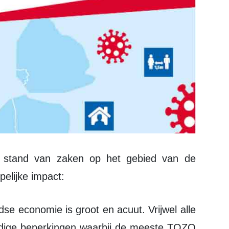
elijke impact:
idige beperkingen waarbij de meeste TOZO