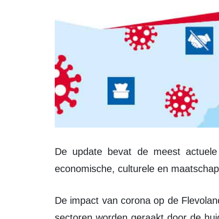
De update bevat de meest actuele stand van zaken op het gebied van de
economische, culturele en maatschapp
De impact van corona op de Flevolandse economie is groot en acuut. Vrijwel alle
sectoren worden geraakt door de hu