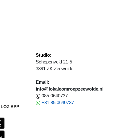
RTUEEL BLOEMEN LEGGEN OP 4 MEI
Studio:
Schepenveld 21-5
3891 ZK Zeewolde
Email:
info@lokaleomroepzeewolde.nl
085-0640737
+31 85 0640737
LOZ APP