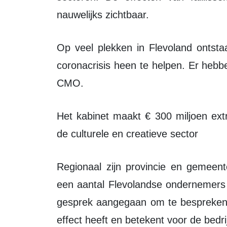
nauwelijks zichtbaar.
Op veel plekken in Flevoland ontstaan mooie initiatieven om elkaar door deze
coronacrisis heen te helpen. Er hebbe
CMO.
Het kabinet maakt € 300 miljoen extra vrij voor aanvullende ondersteuning van
de culturele en creatieve sector
Regionaal zijn provincie en gemeenten, gefaciliteerd door Visit Flevoland, met
een aantal Flevolandse ondernemers (
gesprek aangegaan om te bespreken 
effect heeft en betekent voor de bedri