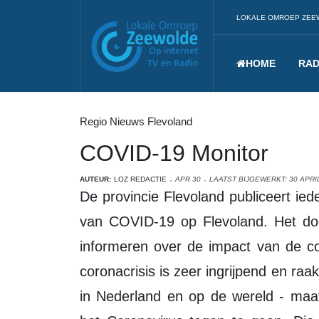
LOKALE OMROEP ZEE
HOME
RAD
Regio Nieuws Flevoland
COVID-19 Monitor
AUTEUR:
LOZ REDACTIE
APR 30
LAATST BIJGEWERKT: 30 APRI
De provincie Flevoland publiceert iedere twee weken een update over de impact
van COVID-19 op Flevoland. Het doe
informeren over de impact van de co
coronacrisis is zeer ingrijpend en raak
in Nederland en op de wereld - maat