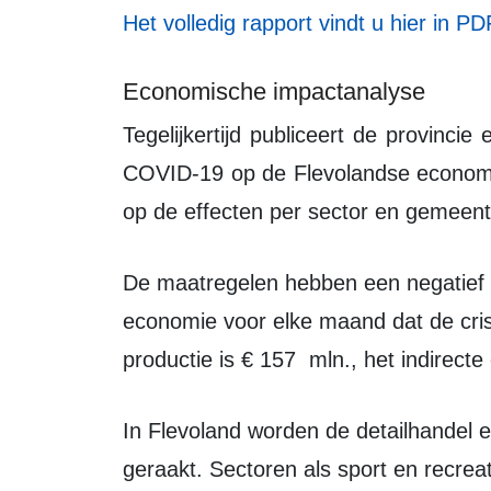
Het volledig rapport vindt u hier in PD
Economische impactanalyse
Tegelijkertijd publiceert de provincie een uitgebreide analyse van de impact van
COVID-19 op de Flevolandse economie
op de effecten per sector en gemeent
De maatregelen hebben een negatief effect van € 210 mln. op de Flevolandse
economie voor elke maand dat de crisi
productie is € 157 mln., het indirecte
In Flevoland worden de detailhandel en uitzendbranche in absolute zin het hardst
geraakt. Sectoren als sport en recreat