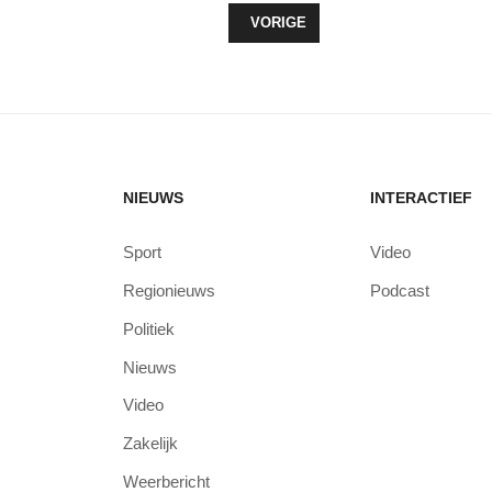
VORIG ARTIKEL: BINNEN EEN UUR
VORIGE
NIEUWS
INTERACTIEF
Sport
Video
Regionieuws
Podcast
Politiek
Nieuws
Video
Zakelijk
Weerbericht