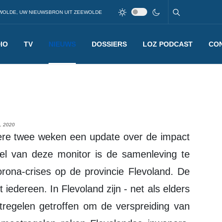
WOLDE, UW NIEUWSBRON UIT ZEEWOLDE
IO
TV
NIEUWS
DOSSIERS
LOZ PODCAST
CO
L 2020
l van deze monitor is de samenleving te
rona-crises op de provincie Flevoland. De
t iedereen. In Flevoland zijn - net als elders
regelen getroffen om de verspreiding van