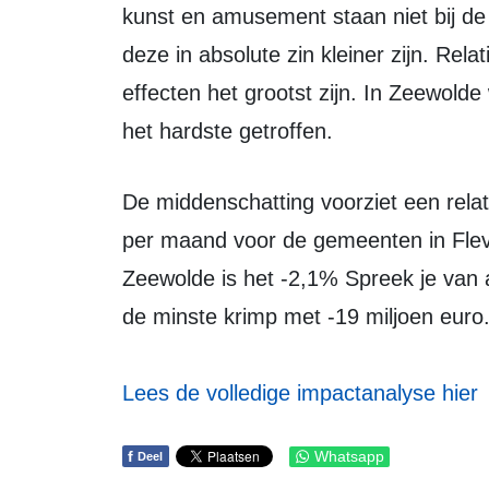
kunst en amusement staan niet bij de
deze in absolute zin kleiner zijn. Relat
effecten het grootst zijn. In Zeewold
het hardste getroffen.
De middenschatting voorziet een relatieve krimp van 1,3% tot 2,1% van het BRP
per maand voor de gemeenten in Flev
Zeewolde is het -2,1% Spreek je van 
de minste krimp met -19 miljoen euro
Lees de volledige impactanalyse hier
f
Whatsapp
Deel