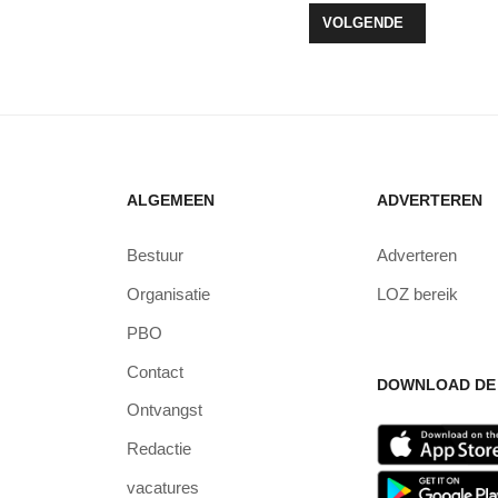
 UITSLAG CORONA
VOLGENDE ARTIKEL: VI
VOLGENDE
ALGEMEEN
ADVERTEREN
Bestuur
Adverteren
Organisatie
LOZ bereik
PBO
Contact
DOWNLOAD DE 
Ontvangst
Redactie
vacatures