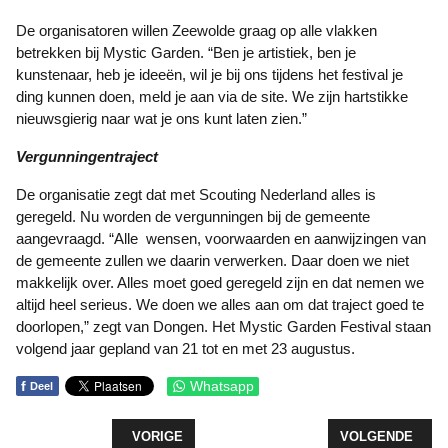
De organisatoren willen Zeewolde graag op alle vlakken
betrekken bij Mystic Garden. “Ben je artistiek, ben je
kunstenaar, heb je ideeën, wil je bij ons tijdens het festival je
ding kunnen doen, meld je aan via de site. We zijn hartstikke
nieuwsgierig naar wat je ons kunt laten zien.”
Vergunningentraject
De organisatie zegt dat met Scouting Nederland alles is
geregeld. Nu worden de vergunningen bij de gemeente
aangevraagd. “Alle wensen, voorwaarden en aanwijzingen van
de gemeente zullen we daarin verwerken. Daar doen we niet
makkelijk over. Alles moet goed geregeld zijn en dat nemen we
altijd heel serieus. We doen we alles aan om dat traject goed te
doorlopen,” zegt van Dongen. Het Mystic Garden Festival staan
volgend jaar gepland van 21 tot en met 23 augustus.
f
Whatsapp
Deel
VORIG ARTIKEL: ZEEWOLDE KAAPT SIMAC LADI
VOLGENDE ARTI
VORIGE
VOLGENDE