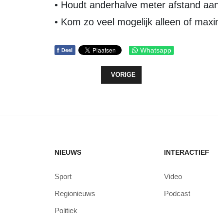
• Houdt anderhalve meter afstand aa
• Kom zo veel mogelijk alleen of max
f
Whatsapp
Deel
VORIG ARTIKEL: DRUK WERD FLI
VORIGE
NIEUWS
INTERACTIEF
Sport
Video
Regionieuws
Podcast
Politiek