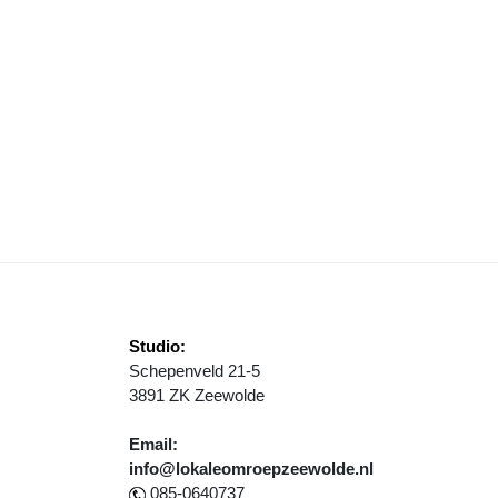
TATEMENT NAMENS ALLE BURGEMEESTERS VAN FLEVOLAND
Studio:
Schepenveld 21-5
3891 ZK Zeewolde
Email:
info@lokaleomroepzeewolde.nl
085-0640737