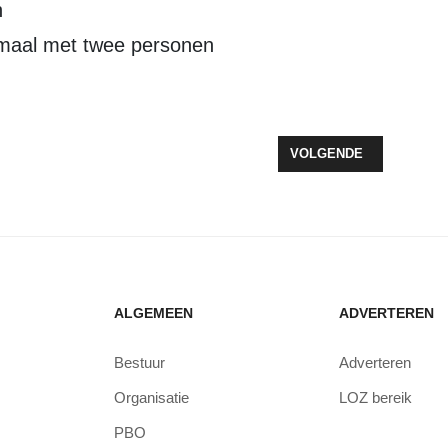
n
imaal met twee personen
NK OPGEVOERD RICHTING META-VERGADERING
VOLGENDE ARTIKEL: S
VOLGENDE
ALGEMEEN
ADVERTEREN
Bestuur
Adverteren
Organisatie
LOZ bereik
PBO