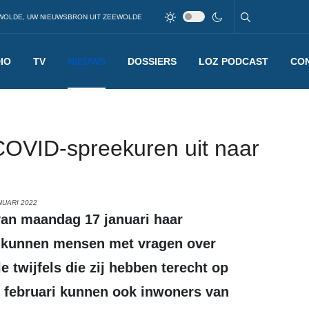
WOLDE, UW NIEUWSBRON UIT ZEEWOLDE
IO
TV
NIEUWS
DOSSIERS
LOZ PODCAST
CO
COVID-spreekuren uit naar
NUARI 2022
e kunnen mensen met vragen over
e twijfels die zij hebben terecht op
2 februari kunnen ook inwoners van