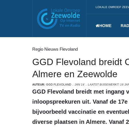
LOKALE OMROEP ZEE
HOME
RAD
Regio Nieuws Flevoland
GGD Flevoland breidt 
Almere en Zeewolde
AUTEUR:
GGD FLEVOLAND
JAN 14
LAATST BIJGEWERKT: 16 JA
GGD Flevoland breidt met ingang van maandag 17 januari haar
inloopspreekuren uit. Vanaf de 17
bijvoorbeeld vaccinatie en eventuel
diverse plaatsen in Almere. Vanaf 