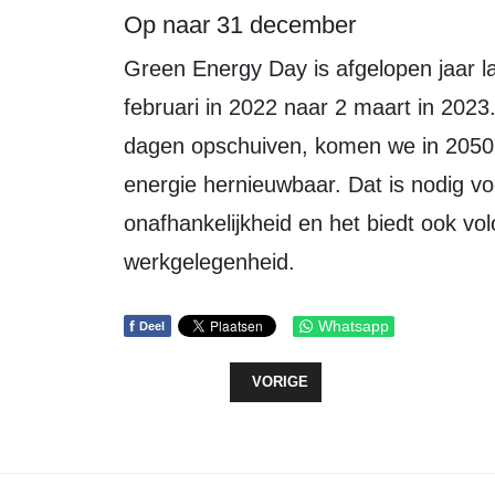
Op naar 31 december
Green Energy Day is afgelopen jaar landelijk negen dagen opgeschoven, van 21
februari in 2022 naar 2 maart in 2023
dagen opschuiven, komen we in 2050 
energie hernieuwbaar. Dat is nodig vo
onafhankelijkheid en het biedt ook v
werkgelegenheid.
f
Whatsapp
Deel
VORIG ARTIKEL: SOLO THEATERVO
VORIGE