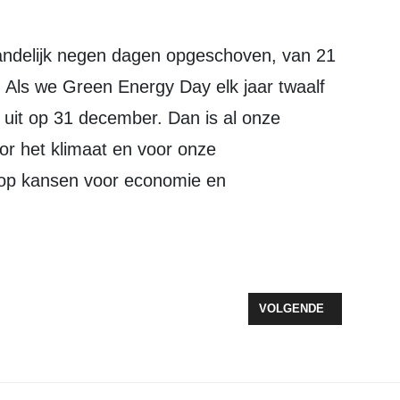
. Als we Green Energy Day elk jaar twaalf
uit op 31 december. Dan is al onze
or het klimaat en voor onze
olop kansen voor economie en
ORSTELLING ‘ENKELTJE HOLANDIJA’
VOLGENDE ARTIKEL: JA
VOLGENDE