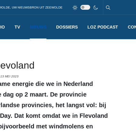
WOLDE, UW NIEUWSBRON UIT ZEEWOLDE
IO
TV
NIEUWS
DOSSIERS
LOZ PODCAST
CO
levoland
13 MEI 2023
e dag op 2 maart. De provincie
landse provincies, het langst vol: bij
 Day. Dat komt omdat we in Flevoland
bijvoorbeeld met windmolens en