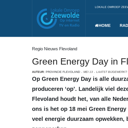
LOKALE OMROEP ZEE
HOME
RAD
Regio Nieuws Flevoland
Green Energy Day in F
AUTEUR:
PROVINCIE FLEVOLAND
MEI 13
LAATST BIJGEWERKT: 
Op Green Energy Day is alle duurzame energie die we in Nederland
produceren ‘op’. Landelijk viel dez
Flevoland houdt het, van alle Neder
ons is het op 18 mei Green Energy
veel energie duurzaam opwekken, 