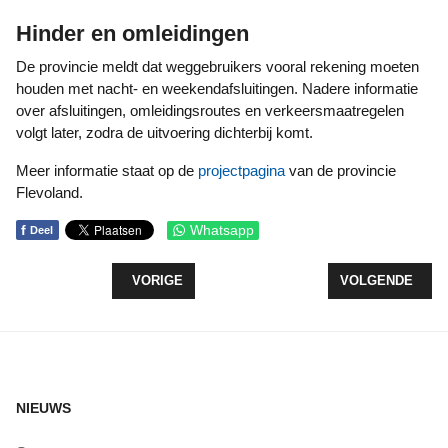
Hinder en omleidingen
De provincie meldt dat weggebruikers vooral rekening moeten
houden met nacht- en weekendafsluitingen. Nadere informatie
over afsluitingen, omleidingsroutes en verkeersmaatregelen
volgt later, zodra de uitvoering dichterbij komt.
Meer informatie staat op de
projectpagina
van de provincie
Flevoland.
f
Whatsapp
Deel
VORIG ARTIKEL: TULPENROUTE FLEVOLAND GAA
VOLGENDE ARTI
VORIGE
VOLGENDE
NIEUWS