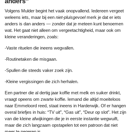
anders”
Volgens Mulder begint het vaak onopvallend. Iedereen vergeet
weleens iets, maar bij een
niet‑pluisgevoel
merk je dat er iets
anders is dan anders — zonder dat je meteen kunt benoemen
wat. Het gaat niet alleen om vergeetachtigheid, maar ook om
kleine veranderingen, zoals:
-Vaste rituelen die ineens wegvallen.
-Routinetaken die misgaan.
-Spullen die steeds vaker zoek zijn.
-Kleine vergissingen die zich herhalen.
Een partner die al dertig jaar koffie met melk en suiker drinkt,
vraagt opeens om zwarte koffie. Iemand die altijd moeiteloos
naar Emmeloord reed, staat ineens in Harderwijk. Of er hangen
overal briefjes in huis: “TV uit”, “Gas uit”, “Deur op slot”. Het zijn
van die kleine afwijkingen die je in eerste instantie wegwuift,
maar die zich langzaam opstapelen tot een patroon dat niet
meer te negeren is.