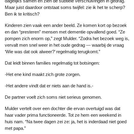
dagelijks samen en zien de subtiele verschuivingen in gedrag.
Maar juist daardoor ontstaat soms twijfel: zie ik het te scherp?
Ben ik te kritisch?
Kinderen zien vaak een ander beeld. Ze komen kort op bezoek
en dan “presteren” mensen met dementie opvallend goed. “Ze
pompen zich enorm op,” zegt Mulder. “Zodra het bezoek weg is,
vervalt men snel weer in het oude gedrag — waarbij de vraag
‘Wie was dat ook alweer?’ regelmatig terugkomt.”
Dat leidt binnen families regelmatig tot botsingen:
-Het ene kind maakt zich grote zorgen.
-Het andere vindt dat er niets aan de hand is.-
De partner voelt zich soms niet serieus genomen.
Mulder vertelt over een dochter die ervan overtuigd was dat
haar vader prima functioneerde. Tot ze hem een weekend in
huis nam. “Na twee dagen zei ze: ja, het is inderdaad niet goed
met papa.”