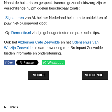
Naast de huisarts en gespecialiseerde gezondheidszorg zijn er
verschillende hulpmiddelen beschikbaar zoals:
-
SignaLeren
van Alzheimer Nederland helpt om te ontdekken of
jouw niet‑pluisgevoel klopt.
-Op
Dementie.nl
vind je geheugentesten en praktische tips.
Ook het
Alzheimer Café Zeewolde
en het
Odensehuis van
Welzijn Zeewolde
, in samenwerking met Breinpunt Zeewolde
bieden informatie en ondersteuning.
f
Whatsapp
Deel
VORIG ARTIKEL: LANDELIJKE MAAIDAG 2026 IN A
VOLGENDE ART
VORIGE
VOLGENDE
NIEUWS