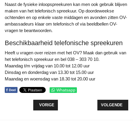
Naast de fysieke inloopspreekuren kan men ook gebruik blijven
maken van het telefonisch spreekuur. Op doordeweekse
ochtenden en op enkele vaste middagen en avonden zitten OV-
ambassadeurs klaar om telefonisch of via beeldbellen OV-
vragen te beantwoorden.
Beschikbaarheid telefonische spreekuren
Heeft u vragen over reizen met het OV? Maak dan gebruik van
het telefonisch spreekuur en bel 038 – 303 70 10.
Maandag t/m vrijdag van 10.00 tot 12.00 uur
Dinsdag en donderdag van 13.30 tot 15.00 uur
Maandag en woensdag van 18.30 tot 20.00 uur
f
Whatsapp
Deel
VORIG ARTIKEL: SAMEN JOUW BUURT VERGROEN
VOLGENDE ARTI
VORIGE
VOLGENDE