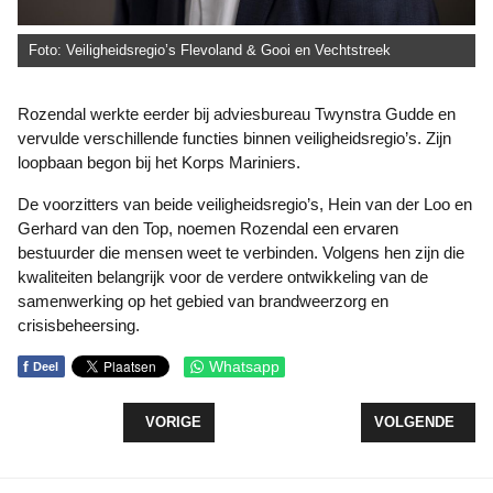
Foto: Veiligheidsregio’s Flevoland & Gooi en Vechtstreek
Rozendal werkte eerder bij adviesbureau Twynstra Gudde en
vervulde verschillende functies binnen veiligheidsregio’s. Zijn
loopbaan begon bij het Korps Mariniers.
De voorzitters van beide veiligheidsregio’s, Hein van der Loo en
Gerhard van den Top, noemen Rozendal een ervaren
bestuurder die mensen weet te verbinden. Volgens hen zijn die
kwaliteiten belangrijk voor de verdere ontwikkeling van de
samenwerking op het gebied van brandweerzorg en
crisisbeheersing.
f
Whatsapp
Deel
VORIG ARTIKEL: HISTORISCHE BOTTERS HALEN 
VOLGENDE ARTI
VORIGE
VOLGENDE