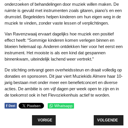
onderzoeken of behandelingen door muziek willen maken. De
ruimte is gevuld met instrumenten zoals gitaren, piano’s en een
drumstel. Begeleiders helpen kinderen om hun eigen weg in de
muziek te vinden, zonder vaste lessen of verplichtingen.
Van Ravenzwaaij ervaart dagelijks hoe muziek een positief
effect heeft: “Sommige kinderen komen verlegen binnen en
bloeien helemaal op. Anderen ontdekken hier voor het eerst een
instrument. Het mooiste is als een kind dat gespannen
binnenkwam, uiteindelijk lachend weer vertrekt.”
De stichting ontvangt geen overheidssteun en draait volledig op
donaties en sponsoren. Dit jaar viert Muziekids Almere haar 10-
jarig bestaan met onder meer een benefietconcert en diverse
acties. De ambitie is om vijf dagen per week open te zijn en in
de toekomst ook in het Flevoziekenhuis actief te worden.
f
Whatsapp
Deel
VORIG ARTIKEL: KERNAFVAL ONDER FLEVOLAND
VOLGENDE ARTI
VORIGE
VOLGENDE