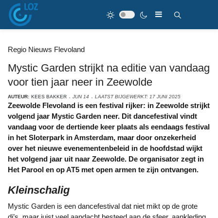
Regio Nieuws Flevoland
Mystic Garden strijkt na editie van vandaag
voor tien jaar neer in Zeewolde
AUTEUR:
KEES BAKKER
JUN 14
LAATST BIJGEWERKT: 17 JUNI 2025
Zeewolde Flevoland is een festival rijker: in Zeewolde strijkt
volgend jaar Mystic Garden neer. Dit dancefestival vindt
vandaag voor de dertiende keer plaats als eendaags festival
in het Sloterpark in Amsterdam, maar door onzekerheid
over het nieuwe evenementenbeleid in de hoofdstad wijkt
het volgend jaar uit naar Zeewolde. De organisator zegt in
Het Parool en op AT5 met open armen te zijn ontvangen.
Kleinschalig
Mystic Garden is een dancefestival dat niet mikt op de grote
dj’s, maar juist veel aandacht besteed aan de sfeer, aankleding