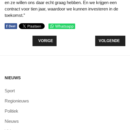
en ze willen ons daar echt graag hebben. En we krijgen een
contract voor tien jaar, waardoor we kunnen investeren in de
toekomst.”
f
Whatsapp
Deel
VORIG ARTIKEL: FLEVOLANDER IS TE DIK EN BE
VOLGENDE ARTI
VORIGE
VOLGENDE
NIEUWS
Sport
Regionieuws
Politiek
Nieuws