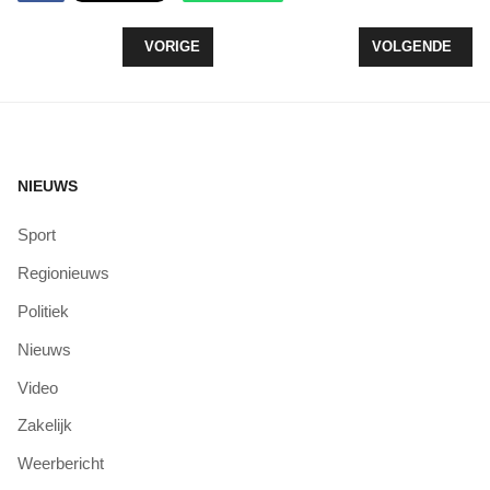
VORIG ARTIKEL: MEDEWERKERS ST JANSDAL B
VOLGENDE ARTI
VORIGE
VOLGENDE
NIEUWS
Sport
Regionieuws
Politiek
Nieuws
Video
Zakelijk
Weerbericht