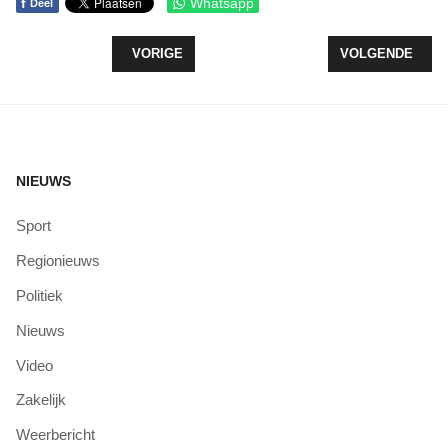
f
Whatsapp
Deel
VORIG ARTIKEL: ONDERNEMERS GEZOCHT VOOR
VOLGENDE ARTI
VORIGE
VOLGENDE
NIEUWS
Sport
Regionieuws
Politiek
Nieuws
Video
Zakelijk
Weerbericht