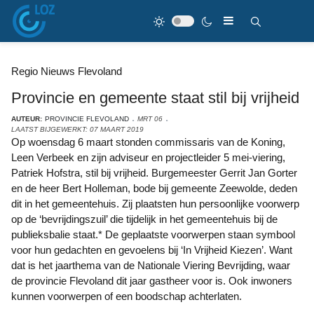
Regio Nieuws Flevoland
Provincie en gemeente staat stil bij vrijheid
AUTEUR:
PROVINCIE FLEVOLAND
MRT 06
LAATST BIJGEWERKT: 07 MAART 2019
Op woensdag 6 maart stonden commissaris van de Koning,
Leen Verbeek en zijn adviseur en projectleider 5 mei-viering,
Patriek Hofstra, stil bij vrijheid. Burgemeester Gerrit Jan Gorter
en de heer Bert Holleman, bode bij gemeente Zeewolde, deden
dit in het gemeentehuis. Zij plaatsten hun persoonlijke voorwerp
op de ‘bevrijdingszuil’ die tijdelijk in het gemeentehuis bij de
publieksbalie staat.* De geplaatste voorwerpen staan symbool
voor hun gedachten en gevoelens bij ‘In Vrijheid Kiezen’. Want
dat is het jaarthema van de Nationale Viering Bevrijding, waar
de provincie Flevoland dit jaar gastheer voor is. Ook inwoners
kunnen voorwerpen of een boodschap achterlaten.