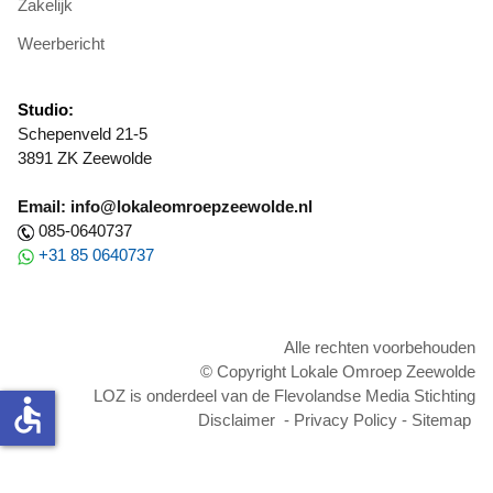
Zakelijk
Weerbericht
Studio:
Schepenveld 21-5
3891 ZK Zeewolde
Email: info@lokaleomroepzeewolde.nl
085-0640737
+31 85 0640737
Alle rechten voorbehouden
© Copyright Lokale Omroep Zeewolde
LOZ is onderdeel van de Flevolandse Media Stichting
accessible
Disclaimer
-
Privacy Policy
-
Sitemap