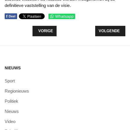
definitieve vaststelling van de visie.
f
Whatsapp
Deel
VORIG ARTIKEL: MEERDERE WEGWERKZAAMHED
VOLGENDE ARTI
VORIGE
VOLGENDE
NIEUWS
Sport
Regionieuws
Politiek
Nieuws
Video