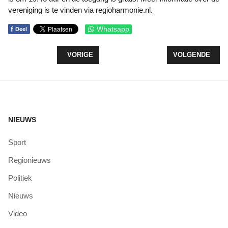
vereniging is te vinden via regioharmonie.nl.
f
Whatsapp
Deel
VORIG ARTIKEL: HAVENDAGEN ZEEWOLDE STAAN 
VOLGENDE ARTI
VORIGE
VOLGENDE
NIEUWS
Sport
Regionieuws
Politiek
Nieuws
Video