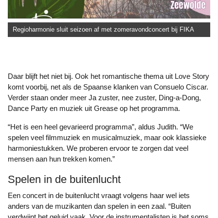
Regioharmonie sluit seizoen af met zomeravondconcert bij FIKA
Daar blijft het niet bij. Ook het romantische thema uit Love Story
komt voorbij, net als de Spaanse klanken van Consuelo Ciscar.
Verder staan onder meer Ja zuster, nee zuster, Ding-a-Dong,
Dance Party en muziek uit Grease op het programma.
“Het is een heel gevarieerd programma”, aldus Judith. “We
spelen veel filmmuziek en musicalmuziek, maar ook klassieke
harmoniestukken. We proberen ervoor te zorgen dat veel
mensen aan hun trekken komen.”
Spelen in de buitenlucht
Een concert in de buitenlucht vraagt volgens haar wel iets
anders van de muzikanten dan spelen in een zaal. “Buiten
verdwijnt het geluid vaak. Voor de instrumentalisten is het soms