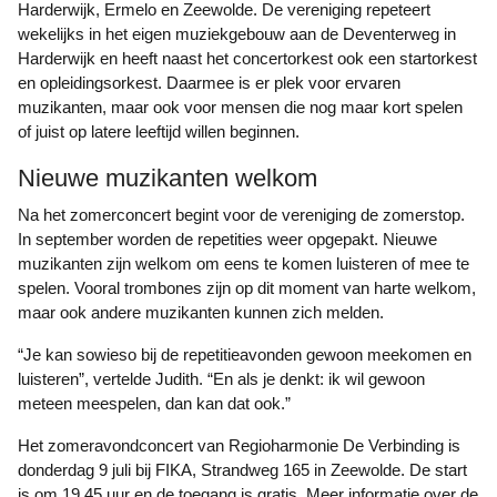
Harderwijk, Ermelo en Zeewolde. De vereniging repeteert
wekelijks in het eigen muziekgebouw aan de Deventerweg in
Harderwijk en heeft naast het concertorkest ook een startorkest
en opleidingsorkest. Daarmee is er plek voor ervaren
muzikanten, maar ook voor mensen die nog maar kort spelen
of juist op latere leeftijd willen beginnen.
Nieuwe muzikanten welkom
Na het zomerconcert begint voor de vereniging de zomerstop.
In september worden de repetities weer opgepakt. Nieuwe
muzikanten zijn welkom om eens te komen luisteren of mee te
spelen. Vooral trombones zijn op dit moment van harte welkom,
maar ook andere muzikanten kunnen zich melden.
“Je kan sowieso bij de repetitieavonden gewoon meekomen en
luisteren”, vertelde Judith. “En als je denkt: ik wil gewoon
meteen meespelen, dan kan dat ook.”
Het zomeravondconcert van Regioharmonie De Verbinding is
donderdag 9 juli bij FIKA, Strandweg 165 in Zeewolde. De start
is om 19.45 uur en de toegang is gratis. Meer informatie over de