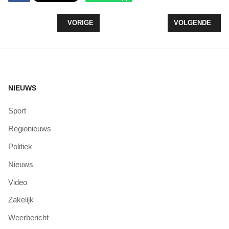
VORIG ARTIKEL: SAMEN NAAR EEN DUURZAAM E
VOLGENDE ARTIK
VORIGE
VOLGENDE
NIEUWS
Sport
Regionieuws
Politiek
Nieuws
Video
Zakelijk
Weerbericht