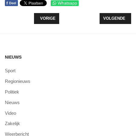
f
Whatsapp
Deel
VORIG ARTIKEL: UITGIFTE OBLIGATIELENING 
VOLGENDE ARTI
VORIGE
VOLGENDE
NIEUWS
Sport
Regionieuws
Politiek
Nieuws
Video
Zakelijk
Weerbericht