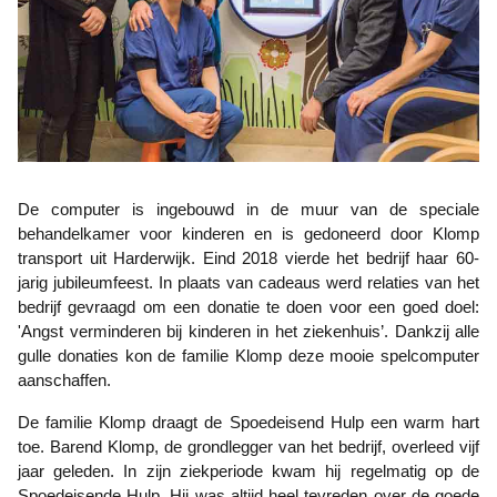
De computer is ingebouwd in de muur van de speciale
behandelkamer voor kinderen en is gedoneerd door Klomp
transport uit Harderwijk. Eind 2018 vierde het bedrijf haar 60-
jarig jubileumfeest. In plaats van cadeaus werd relaties van het
bedrijf gevraagd om een donatie te doen voor een goed doel:
'Angst verminderen bij kinderen in het ziekenhuis’. Dankzij alle
gulle donaties kon de familie Klomp deze mooie spelcomputer
aanschaffen.
De familie Klomp draagt de Spoedeisend Hulp een warm hart
toe. Barend Klomp, de grondlegger van het bedrijf, overleed vijf
jaar geleden. In zijn ziekperiode kwam hij regelmatig op de
Spoedeisende Hulp. Hij was altijd heel tevreden over de goede