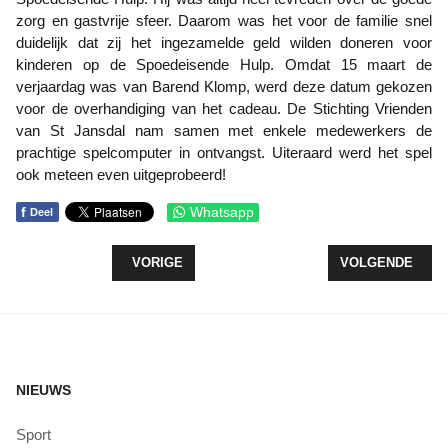
zorg en gastvrije sfeer. Daarom was het voor de familie snel
duidelijk dat zij het ingezamelde geld wilden doneren voor
kinderen op de Spoedeisende Hulp. Omdat 15 maart de
verjaardag was van Barend Klomp, werd deze datum gekozen
voor de overhandiging van het cadeau. De Stichting Vrienden
van St Jansdal nam samen met enkele medewerkers de
prachtige spelcomputer in ontvangst. Uiteraard werd het spel
ook meteen even uitgeprobeerd!
f
Whatsapp
Deel
VORIG ARTIKEL: ST JANSDAL HARDERWIJK VANAF
VOLGENDE ARTI
VORIGE
VOLGENDE
NIEUWS
Sport