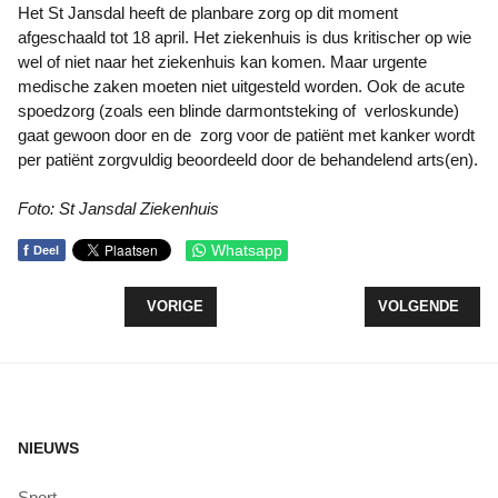
Het St Jansdal heeft de planbare zorg op dit moment
afgeschaald tot 18 april. Het ziekenhuis is dus kritischer op wie
wel of niet naar het ziekenhuis kan komen. Maar urgente
medische zaken moeten niet uitgesteld worden. Ook de acute
spoedzorg (zoals een blinde darmontsteking of verloskunde)
gaat gewoon door en de zorg voor de patiënt met kanker wordt
per patiënt zorgvuldig beoordeeld door de behandelend arts(en).
Foto: St Jansdal Ziekenhuis
f
Whatsapp
Deel
VORIG ARTIKEL: INNOVATIEFONDS BIBLIOTHEKEN
VOLGENDE ARTI
VORIGE
VOLGENDE
NIEUWS
Sport