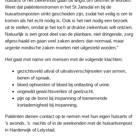
huisarts of het ziekenhuis gaan uit angst om besmet te worden.
Weet dat patiëntenstromen in het St Jansdal en bij de
huisartsenposten strikt gescheiden zijn, zodat het veilig is om te
komen als het echt nodig is. Ook is het niet nodig een bezoek
uit te stellen, omdat je het toch al drukke ziekenhuis wilt ontzien.
Natuurlijk is een groot deel van de planbare, niet dringende, zorg
afgeschaald en gaan veel zaken anders dan normaal, maar
urgente medische zaken moeten niet uitgesteld worden.”
Het gaat met name om mensen met de volgende klachten:
gezichtsveld uitval of uitvalsverschijnselen van armen,
benen of spraak.
bloed ophoesten of bloed bij ontlasting of urine.
ongewild gewichtsverlies of geelzucht.
pijn op de borst bij inspanning of toenemende
kortademigheid bij inspanning.
Patiënten dienen contact op te nemen met hun eigen huisarts of
’s avonds, ’s nachts of in de weekenden met de huisartsenpost
in Harderwijk of Lelystad.