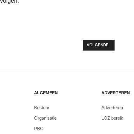
volgen.
EN OP ÉÉN VERDIEPING
VOLGENDE ARTIKEL: V
VOLGENDE
ALGEMEEN
ADVERTEREN
Bestuur
Adverteren
Organisatie
LOZ bereik
PBO