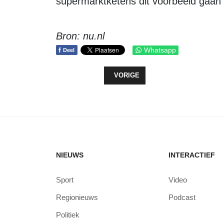
supermarktketens dit voorbeeld gaan 
Bron: nu.nl
f
Whatsapp
Deel
VORIG ARTIKEL: CORONA-PATIËNT
VORIGE
NIEUWS
INTERACTIEF
Sport
Video
Regionieuws
Podcast
Politiek