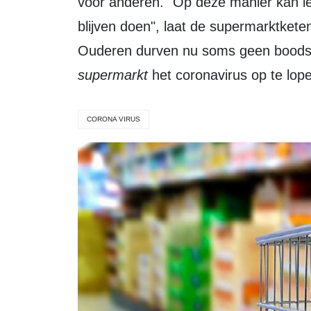
voor anderen. "Op deze manier kan ie
blijven doen", laat de supermarktkete
Ouderen durven nu soms geen boodsc
supermarkt
het coronavirus op te lop
CORONA VIRUS