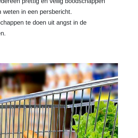
dereen prettig en veilig boodschappen
n weten in een persbericht.
happen te doen uit angst in de
en.