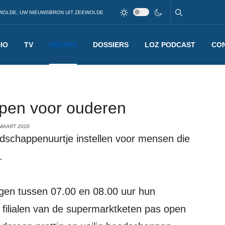
WOLDE, UW NIEUWSBRON UIT ZEEWOLDE
IO
TV
NIEUWS
DOSSIERS
LOZ PODCAST
CO
pen voor ouderen
MAART 2020
.
gen tussen 07.00 en 08.00 uur hun
ilialen van de supermarktketen pas open