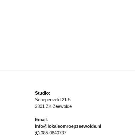
EEL TELEFOONTJES VOOR HUISARTSEN
Studio:
Schepenveld 21-5
3891 ZK Zeewolde
Email:
info@lokaleomroepzeewolde.nl
085-0640737