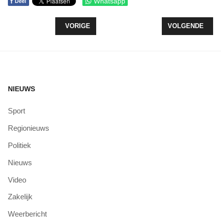
f
Whatsapp
Deel
VORIG ARTIKEL: TIJDELIJKE VERZWARING GEDE
VOLGENDE ARTIK
VORIGE
VOLGENDE
NIEUWS
Sport
Regionieuws
Politiek
Nieuws
Video
Zakelijk
Weerbericht