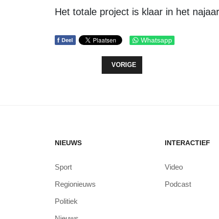
Het totale project is klaar in het naja
f
Whatsapp
Deel
VORIG ARTIKEL: LAND ART WEEKEND
VORIGE
NIEUWS
INTERACTIEF
Sport
Video
Regionieuws
Podcast
Politiek
Nieuws