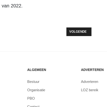
ar van 2022.
 2021 - 5 & 6 JUNI
VOLGENDE ARTIKEL: F
VOLGENDE
ALGEMEEN
ADVERTEREN
Bestuur
Adverteren
Organisatie
LOZ bereik
PBO
Contact