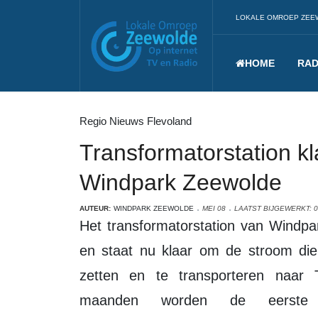
LOKALE OMROEP ZEE
HOME
RAD
Regio Nieuws Flevoland
Transformatorstation k
Windpark Zeewolde
AUTEUR:
WINDPARK ZEEWOLDE
MEI 08
LAATST BIJGEWERKT: 0
Het transformatorstation van Windpark Zeewolde aan de Vogelweg is gebouwd
en staat nu klaar om de stroom di
zetten en te transporteren naa
maanden worden de eerste w