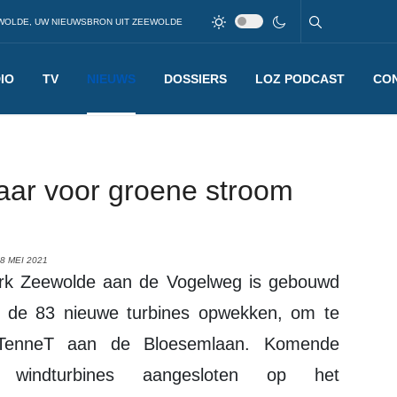
WOLDE, UW NIEUWSBRON UIT ZEEWOLDE
IO
TV
NIEUWS
DOSSIERS
LOZ PODCAST
CO
laar voor groene stroom
8 MEI 2021
e de 83 nieuwe turbines opwekken, om te
r TenneT aan de Bloesemlaan. Komende
indturbines aangesloten op het