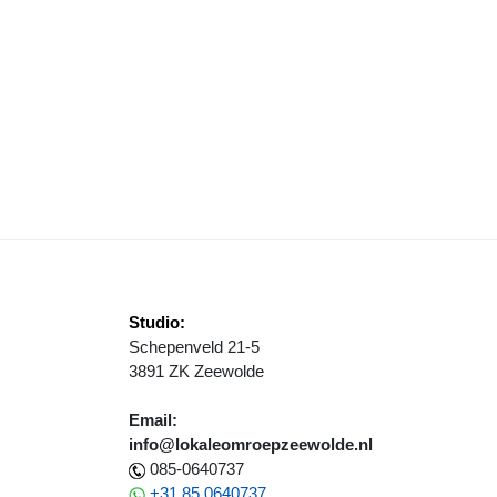
LEVOLAND DOET ENERGIEBOD VOOR DE TOEKOMST
Studio:
Schepenveld 21-5
3891 ZK Zeewolde
Email:
info@lokaleomroepzeewolde.nl
085-0640737
+31 85 0640737