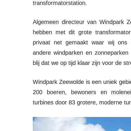
transformatorstation.
Algemeen directeur van Windpark Zeewolde Sjoerd Sieburgh Sjoerdsma: “We
hebben met dit grote transformato
privaat net gemaakt waar wij ons 
andere windparken en zonneparken 
blij dat we op tijd klaar zijn voor de 
Windpark Zeewolde is een uniek gebiedsinitiatief qua grootte en draagvlak. Ruim
200 boeren, bewoners en molene
turbines door 83 grotere, moderne turb