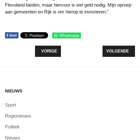
Flevoland bieden, maar hiervoor is wel geld nodig. Mijn oproep
aan gemeenten en Rijk is om hierop te investeren."
f
Whatsapp
Deel
VORIG ARTIKEL: WOZ-WAARDEN STIJGEN OPNIEU
VOLGENDE ARTIK
VORIGE
VOLGENDE
NIEUWS
Sport
Regionieuws
Politiek
Nieuws