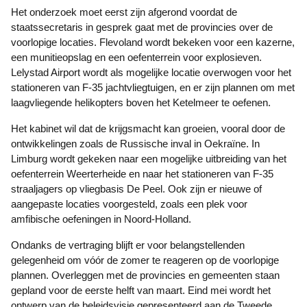
Het onderzoek moet eerst zijn afgerond voordat de
staatssecretaris in gesprek gaat met de provincies over de
voorlopige locaties. Flevoland wordt bekeken voor een kazerne,
een munitieopslag en een oefenterrein voor explosieven.
Lelystad Airport wordt als mogelijke locatie overwogen voor het
stationeren van F-35 jachtvliegtuigen, en er zijn plannen om met
laagvliegende helikopters boven het Ketelmeer te oefenen.
Het kabinet wil dat de krijgsmacht kan groeien, vooral door de
ontwikkelingen zoals de Russische inval in Oekraïne. In
Limburg wordt gekeken naar een mogelijke uitbreiding van het
oefenterrein Weerterheide en naar het stationeren van F-35
straaljagers op vliegbasis De Peel. Ook zijn er nieuwe of
aangepaste locaties voorgesteld, zoals een plek voor
amfibische oefeningen in Noord-Holland.
Ondanks de vertraging blijft er voor belangstellenden
gelegenheid om vóór de zomer te reageren op de voorlopige
plannen. Overleggen met de provincies en gemeenten staan
gepland voor de eerste helft van maart. Eind mei wordt het
ontwerp van de beleidsvisie gepresenteerd aan de Tweede