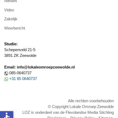
Nieuws
Video
Zakelijk
Weerbericht
Studio:
Schepenveld 21-5
3891 ZK Zeewolde
Email: info@lokaleomroepzeewolde.nl
085-0640737
+31 85 0640737
Alle rechten voorbehouden
© Copyright Lokale Omroep Zeewolde
LOZ is onderdeel van de Flevolandse Media Stichting
accessible