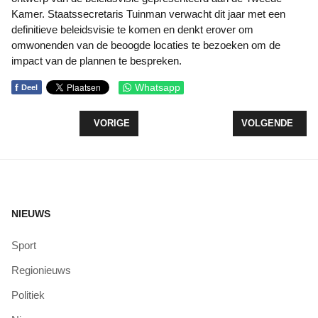
Kamer. Staatssecretaris Tuinman verwacht dit jaar met een
definitieve beleidsvisie te komen en denkt erover om
omwonenden van de beoogde locaties te bezoeken om de
impact van de plannen te bespreken.
f
Whatsapp
Deel
VORIG ARTIKEL: FLEVOLAND GROEIT HET SNELS
VOLGENDE ARTI
VORIGE
VOLGENDE
NIEUWS
Sport
Regionieuws
Politiek