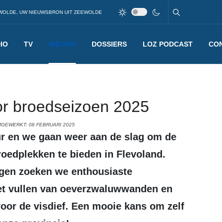
WOLDE, UW NIEUWSBRON UIT ZEEWOLDE
IO
TV
NIEUWS
DOSSIERS
LOZ PODCAST
CO
oor broedseizoen 2025
JGEWERKT: 08 FEBRUARI 2025
oedplekken te bieden in Flevoland.
ngen zoeken we enthousiaste
j het vullen van oeverzwaluwwanden en
oor de visdief. Een mooie kans om zelf