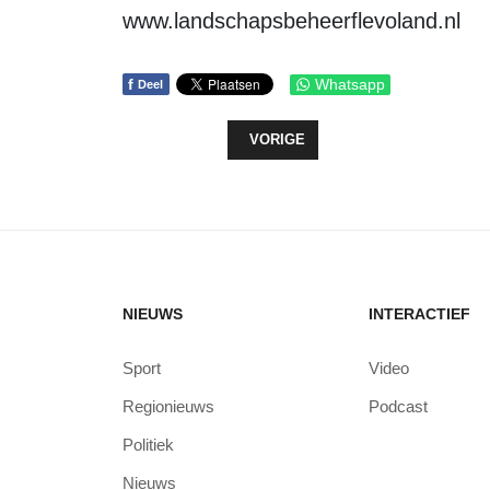
www.landschapsbeheerflevoland.nl
f
Whatsapp
Deel
VORIG ARTIKEL: VERWIJSLOKET V
VORIGE
NIEUWS
INTERACTIEF
Sport
Video
Regionieuws
Podcast
Politiek
Nieuws