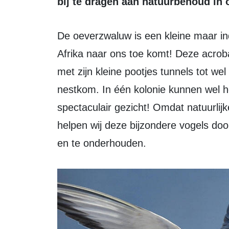
bij te dragen aan natuurbehoud in 
De oeverzwaluw is een kleine maar indrukwekkende trekvogel die helemaal uit
Afrika naar ons toe komt! Deze acroba
met zijn kleine pootjes tunnels tot we
nestkom. In één kolonie kunnen wel h
spectaculair gezicht! Omdat natuurlijk
helpen wij deze bijzondere vogels do
en te onderhouden.