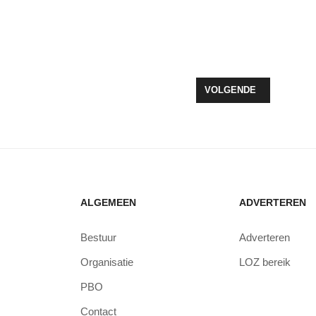
OOR LEEFSTIJL EN WELZIJN GEOPEND IN ST JANSDAL HARDERWIJK
VOLGENDE ARTIKEL: B
VOLGENDE
ALGEMEEN
ADVERTEREN
Bestuur
Adverteren
Organisatie
LOZ bereik
PBO
Contact