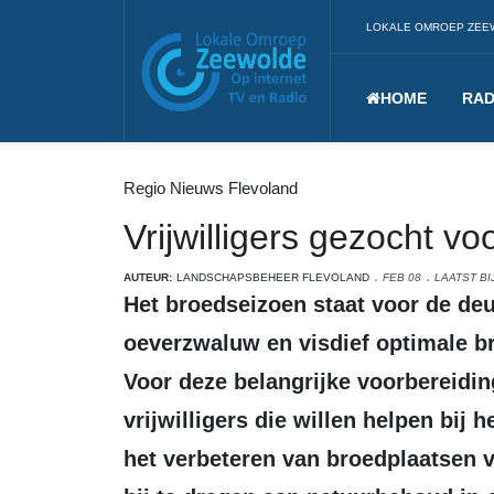
LOKALE OMROEP ZEE
HOME
RAD
Regio Nieuws Flevoland
Vrijwilligers gezocht v
AUTEUR:
LANDSCHAPSBEHEER FLEVOLAND
FEB 08
LAATST BI
Het broedseizoen staat voor de deur en we gaan weer aan de slag om de
oeverzwaluw en visdief optimale br
Voor deze belangrijke voorbereidi
vrijwilligers die willen helpen bi
het verbeteren van broedplaatsen v