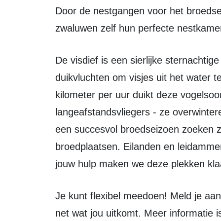
Door de nestgangen voor het broedseizoen met vers zand te vullen, kunnen de
zwaluwen zelf hun perfecte nestkamer
De visdief is een sierlijke sternachtige die bekend staat om zijn spectaculaire
duikvluchten om visjes uit het water 
kilometer per uur duikt deze vogelsoor
langeafstandsvliegers - ze overwinter
een succesvol broedseizoen zoeken ze
broedplaatsen. Eilanden en leidamme
jouw hulp maken we deze plekken kla
Je kunt flexibel meedoen! Meld je aan voor één klus of help bij meerdere dagen,
net wat jou uitkomt. Meer informatie i