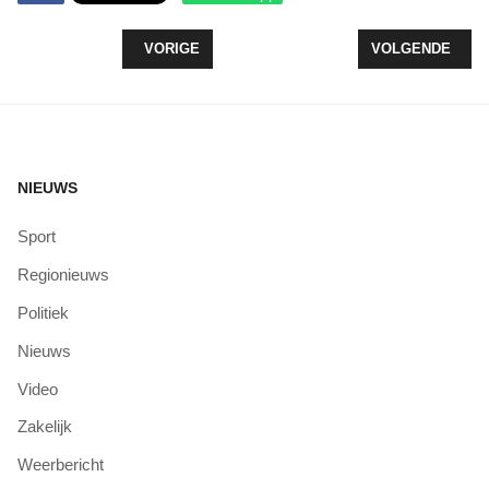
VORIG ARTIKEL: ZEEWOLDE BESPAART 17.450 
VOLGENDE ARTI
VORIGE
VOLGENDE
NIEUWS
Sport
Regionieuws
Politiek
Nieuws
Video
Zakelijk
Weerbericht