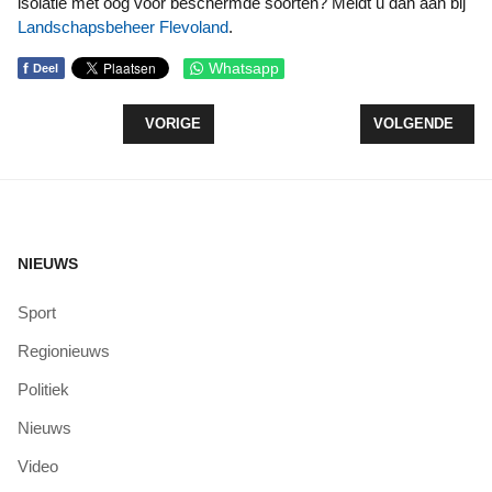
isolatie met oog voor beschermde soorten? Meldt u dan aan bij
Landschapsbeheer Flevoland
.
f
Whatsapp
Deel
VORIG ARTIKEL: BROEKHUIZEN NEEMT NA ÉÉN J
VOLGENDE ARTI
VORIGE
VOLGENDE
NIEUWS
Sport
Regionieuws
Politiek
Nieuws
Video