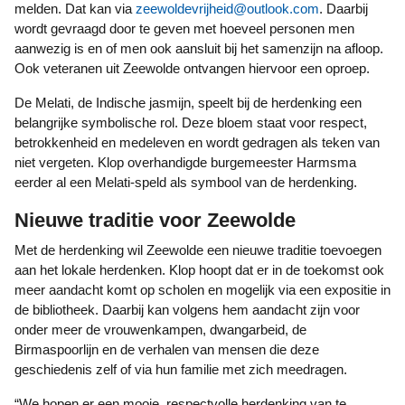
melden. Dat kan via
zeewoldevrijheid@outlook.com
. Daarbij
wordt gevraagd door te geven met hoeveel personen men
aanwezig is en of men ook aansluit bij het samenzijn na afloop.
Ook veteranen uit Zeewolde ontvangen hiervoor een oproep.
De Melati, de Indische jasmijn, speelt bij de herdenking een
belangrijke symbolische rol. Deze bloem staat voor respect,
betrokkenheid en medeleven en wordt gedragen als teken van
niet vergeten. Klop overhandigde burgemeester Harmsma
eerder al een Melati-speld als symbool van de herdenking.
Nieuwe traditie voor Zeewolde
Met de herdenking wil Zeewolde een nieuwe traditie toevoegen
aan het lokale herdenken. Klop hoopt dat er in de toekomst ook
meer aandacht komt op scholen en mogelijk via een expositie in
de bibliotheek. Daarbij kan volgens hem aandacht zijn voor
onder meer de vrouwenkampen, dwangarbeid, de
Birmaspoorlijn en de verhalen van mensen die deze
geschiedenis zelf of via hun familie met zich meedragen.
“We hopen er een mooie, respectvolle herdenking van te