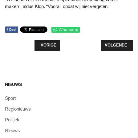
maken”, aldus Klop. “Vooral: opdat wij niet vergeten.”
f
Whatsapp
Deel
VORIG ARTIKEL: GOOISEWEG DIT WEEKEND AF
VOLGENDE ARTI
VORIGE
VOLGENDE
NIEUWS
Sport
Regionieuws
Politiek
Nieuws