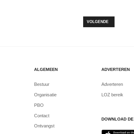
INSTENS ZO GROOT’ ALS ZEEWOLDE ZELF
VOLGENDE ARTIKEL: CU
VOLGENDE
ALGEMEEN
ADVERTEREN
Bestuur
Adverteren
Organisatie
LOZ bereik
PBO
Contact
DOWNLOAD DE 
Ontvangst