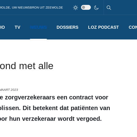
WOLDE, UW NIEUWSBRON UIT ZEEWOLDE
IO
TV
NIEUWS
DOSSIERS
LOZ PODCAST
CO
ond met alle
MAART 2023
olissen. Dit betekent dat patiënten van
door hun verzekeraar wordt vergoed.