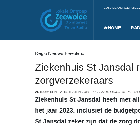
LOKALE OMROEP ZEE
HOME
RAD
Regio Nieuws Flevoland
Ziekenhuis St Jansdal r
zorgverzekeraars
AUTEUR:
RENE VERSTRATEN
MRT 09
LAATST BIJGEWERKT: 09 
Ziekenhuis St Jansdal heeft met alle zorgverzekeraars een contract voor
het jaar 2023, inclusief de budgetp
St Jansdal zeker zijn dat de zorg 