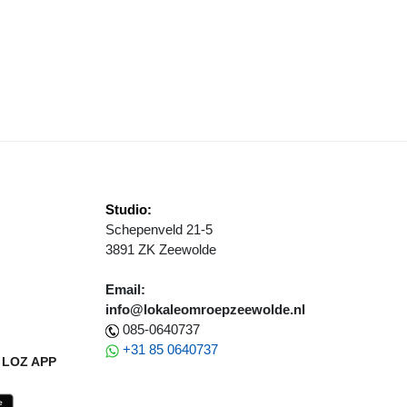
LTURELE EDUCATIE ALS VERBINDENDE FACTOR TIJDENS PROVINCI
Studio:
Schepenveld 21-5
3891 ZK Zeewolde
Email:
info@lokaleomroepzeewolde.nl
085-0640737
+31 85 0640737
LOZ APP