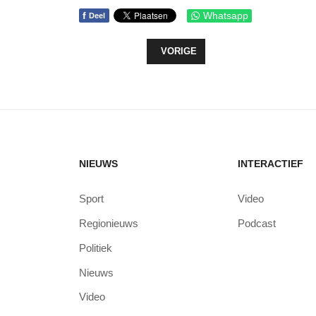
f
Whatsapp
Deel
VORIG ARTIKEL: OOSTERWOLD ‘M
VORIGE
NIEUWS
INTERACTIEF
Sport
Video
Regionieuws
Podcast
Politiek
Nieuws
Video