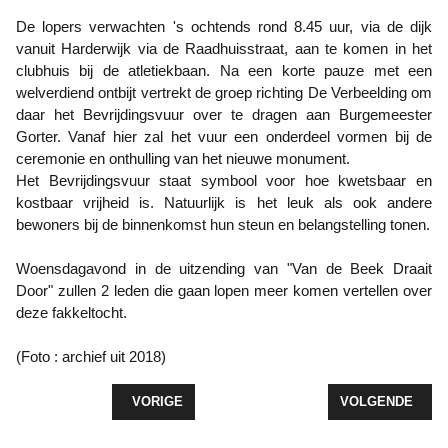
De lopers verwachten 's ochtends rond 8.45 uur, via de dijk
vanuit Harderwijk via de Raadhuisstraat, aan te komen in het
clubhuis bij de atletiekbaan. Na een korte pauze met een
welverdiend ontbijt vertrekt de groep richting De Verbeelding om
daar het Bevrijdingsvuur over te dragen aan Burgemeester
Gorter. Vanaf hier zal het vuur een onderdeel vormen bij de
ceremonie en onthulling van het nieuwe monument.
Het Bevrijdingsvuur staat symbool voor hoe kwetsbaar en
kostbaar vrijheid is. Natuurlijk is het leuk als ook andere
bewoners bij de binnenkomst hun steun en belangstelling tonen.
Woensdagavond in de uitzending van "Van de Beek Draait
Door" zullen 2 leden die gaan lopen meer komen vertellen over
deze fakkeltocht.
(Foto : archief uit 2018)
VORIG ARTIKEL: LOPERS BIJ LOOPGROEP2000 G
VOLGENDE ARTI
VORIGE
VOLGENDE