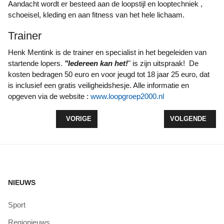
Aandacht wordt er besteed aan de loopstijl en looptechniek ,
schoeisel, kleding en aan fitness van het hele lichaam.
Trainer
Henk Mentink is de trainer en specialist in het begeleiden van
startende lopers.
"Iedereen kan het!
" is zijn uitspraak! De
kosten bedragen 50 euro en voor jeugd tot 18 jaar 25 euro, dat
is inclusief een gratis veiligheidshesje. Alle informatie en
opgeven via de website :
www.loopgroep2000.nl
VORIG ARTIKEL: VAKANTIE SPORT SPEKTAKEL: 
VOLGENDE ARTI
VORIGE
VOLGENDE
NIEUWS
Sport
Regionieuws