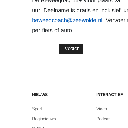
De Beweegdag 65+ vindt plaats van 10.00 tot 15.30 uur. Inloop is vanaf 9.30
uur. Deelname is gratis en inclusief l
beweegcoach@zeewolde.nl
. Vervoer 
per fiets of auto.
VORIG ARTIKEL: JAARLIJKS STR
VORIGE
NIEUWS
INTERACTIEF
Sport
Video
Regionieuws
Podcast