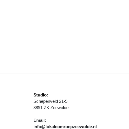
 WOLDERWIJD/DYZLE INVESTEERT IN OPLEIDING TRAINERS
Studio:
Schepenveld 21-5
3891 ZK Zeewolde
Email:
info@lokaleomroepzeewolde.nl