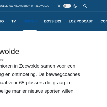
WOLDE, UW NIEUWSBRON UIT ZEEWOLDE
IO
TV
NIEUWS
DOSSIERS
LOZ PODCAST
CO
wolde
026
ging en ontmoeting. De beweegcoaches
aal voor 65-plussers die graag in
elige manier nieuwe sporten willen