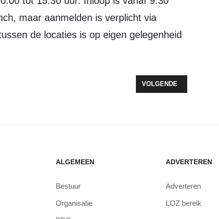
unch, maar aanmelden is verplicht via
tussen de locaties is op eigen gelegenheid
AATVOETBALTOERNOOI IN ZEEWOLDE VAN START
VOLGENDE ARTIKEL: KV
VOLGENDE
ALGEMEEN
ADVERTEREN
Bestuur
Adverteren
Organisatie
LOZ bereik