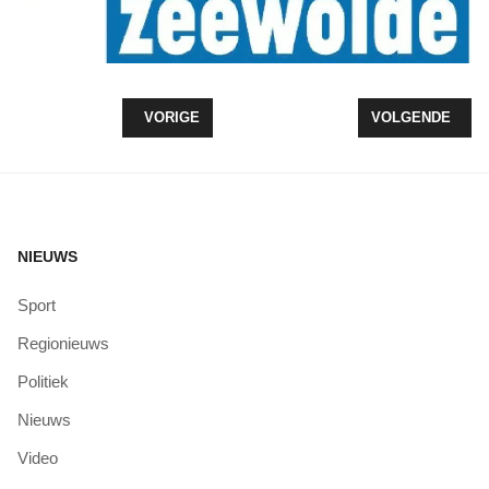
VORIG ARTIKEL: KORFBAL INSTUIF BIJ KV WOLD
VOLGENDE ARTI
VORIGE
VOLGENDE
NIEUWS
Sport
Regionieuws
Politiek
Nieuws
Video