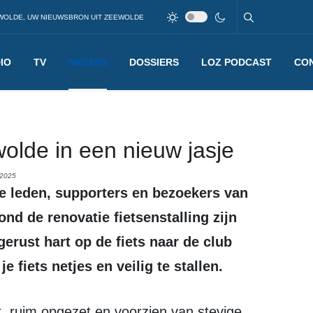
WOLDE, UW NIEUWSBRON UIT ZEEWOLDE
IO
TV
NIEUWS
DOSSIERS
LOZ PODCAST
CO
olde in een nieuw jasje
2025
d de renovatie fietsenstalling zijn
erust hart op de fiets naar de club
 fiets netjes en veilig te stallen.