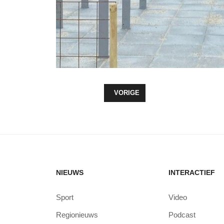
VORIG ARTIKEL: NIEUW SPORTEV
VORIGE
NIEUWS
INTERACTIEF
Sport
Video
Regionieuws
Podcast