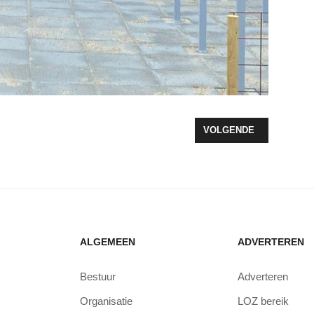
ENEMENT GRIT GAME KOMT NAAR ZEEWOLDE
VOLGENDE ARTIKEL: ET
VOLGENDE
ALGEMEEN
ADVERTEREN
Bestuur
Adverteren
Organisatie
LOZ bereik