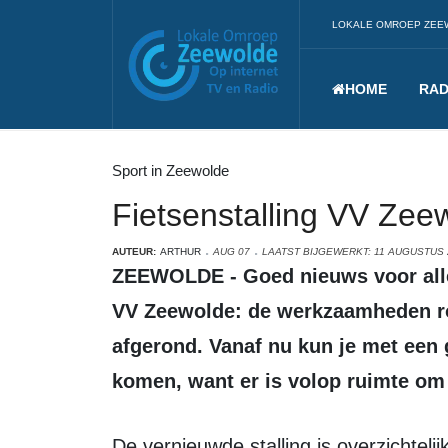
LOKALE OMROEP ZEE
HOME
RAD
Sport in Zeewolde
Fietsenstalling VV Zeew
AUTEUR:
ARTHUR
AUG 07
LAATST BIJGEWERKT: 11 AUGUSTUS 
ZEEWOLDE - Goed nieuws voor alle leden, supporters en bezoekers van
VV Zeewolde: de werkzaamheden ron
afgerond. Vanaf nu kun je met een g
komen, want er is volop ruimte om je
De vernieuwde stalling is overzichtelijk, ruim opgezet en voorzien van stevige