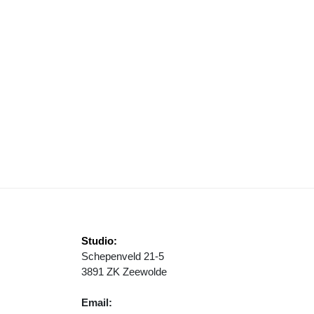
APPE SIMAC LADIES TOUR START 4 SEPTEMBER OP RAADHUISPLEI
Studio:
Schepenveld 21-5
3891 ZK Zeewolde
Email: