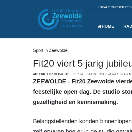
LOKALE OMROEP ZEE
HOME
RAD
Sport in Zeewolde
Fit20 viert 5 jarig jub
AUTEUR:
LOZ REDACTIE
SEP 28
LAATST BIJGEWERKT: 06 OKT
ZEEWOLDE - Fit20 Zeewolde vierde zaterdag het vijfjarig jubileum met een 
feestelijke open dag. De studio ston
gezelligheid en kennismaking.
Belangstellenden konden binnenlopen, vragen stellen en tijdens korte sessies 
zelf ervaren hoe er in de studio getrai