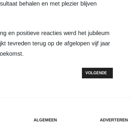
sultaat behalen en met plezier blijven 
t tevreden terug op de afgelopen vijf jaar 
toekomst.
DYZLE 1 DICHT BIJ KAMPIOENSCHAP
VOLGENDE ARTIKEL: D
VOLGENDE
ALGEMEEN
ADVERTEREN