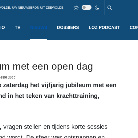
WOLDE, UW NIEUWSBRON UIT ZEEWOLDE
IO
TV
NIEUWS
DOSSIERS
LOZ PODCAST
CO
ileum met een open dag
OBER 2025
d in het teken van krachttraining, 
nd wordt. 
De sfeer was ontspannen en 