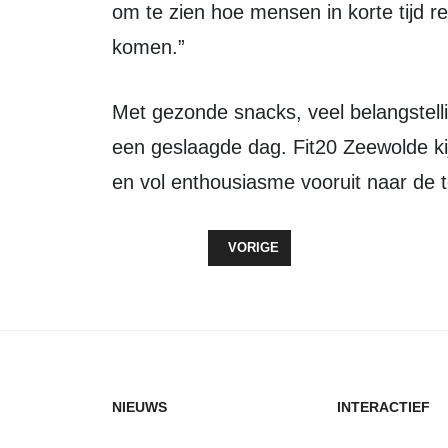
om te zien hoe mensen in korte tijd re
komen.”
Met gezonde snacks, veel belangstelling en positieve reacties werd het jubileum 
een geslaagde dag. Fit20 Zeewolde kijk
en vol enthousiasme vooruit naar de 
VORIG ARTIKEL: KV WOLDERWIJD/
VORIGE
NIEUWS
INTERACTIEF