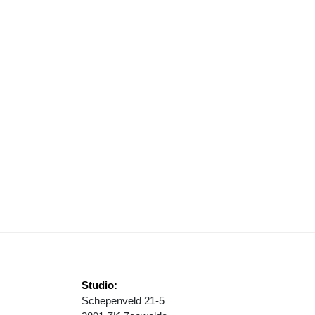
ERTIGSTE SCHOOLKORFBALTOERNOOI KV WOLDERWIJD/DYZLE GRO
Studio:
Schepenveld 21-5