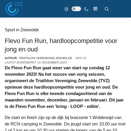
Sport in Zeewolde
Flevo Fun Run, hardloopcompetitie voor
jong en oud
AUTEUR:
TRIATHLON VERENIGING ZEEWOLDE
NOV 01
LAATST BIJGEWERKT: 01 NOVEMBER 2023
De Flevo Fun Run gaat weer van start op zondag 12
november 2023! Na het succes van vorig seizoen,
organiseert de Triathlon Vereniging Zeewolde (TVZ)
opnieuw deze hardloopcompetitie voor jong en oud. De
Flevo Fun Run is elke tweede zondagochtend van de
maanden november, december, januari en februari. Dit jaar
is de Flevo Fun Run een 'kring - LOOP - editie'.
De start en finish zijn op de dijk bij brasserie ‘t Wolderwijd van
de RCN camping in Zeewolde. De jeugd start om 10.00 uur met
1 of 2 km en om 10.30 uur starten de lopers van de 5 en 10