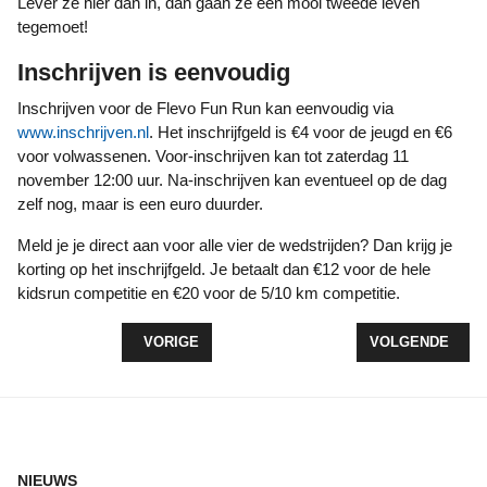
Lever ze hier dan in, dan gaan ze een mooi tweede leven
tegemoet!
Inschrijven is eenvoudig
Inschrijven voor de Flevo Fun Run kan eenvoudig via
www.inschrijven.nl
. Het inschrijfgeld is €4 voor de jeugd en €6
voor volwassenen. Voor-inschrijven kan tot zaterdag 11
november 12:00 uur. Na-inschrijven kan eventueel op de dag
zelf nog, maar is een euro duurder.
Meld je je direct aan voor alle vier de wedstrijden? Dan krijg je
korting op het inschrijfgeld. Je betaalt dan €12 voor de hele
kidsrun competitie en €20 voor de 5/10 km competitie.
VORIG ARTIKEL: SUCCESVOLLE FIETS DE BOSWA
VOLGENDE ARTI
VORIGE
VOLGENDE
NIEUWS