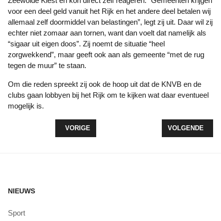
Zeewolde Kiest en kon direct zelf reageren. “Gemeenten krijgen
voor een deel geld vanuit het Rijk en het andere deel betalen wij
allemaal zelf doormiddel van belastingen”, legt zij uit. Daar wil zij
echter niet zomaar aan tornen, want dan voelt dat namelijk als
“sigaar uit eigen doos”. Zij noemt de situatie “heel
zorgwekkend”, maar geeft ook aan als gemeente “met de rug
tegen de muur” te staan.
Om die reden spreekt zij ook de hoop uit dat de KNVB en de
clubs gaan lobbyen bij het Rijk om te kijken wat daar eventueel
mogelijk is.
VORIG ARTIKEL: 27STE JAM SCHOOLKORFBALTO
VOLGENDE ARTIK
VORIGE
VOLGENDE
NIEUWS
Sport