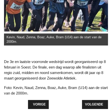
Kevin, Naud, Zenna, Boaz, Auke, Bram (U14) aan de start van de
2000m.
De 3e en laatste voorronde wedstrijd wordt georganiseerd op 8
februari in Soest. De finale, een dag waarop alle finalisten uit
regio zuid, midden en noord samenkomen, wordt dit jaar op 8
maart georganiseerd door Zeewolde Atletiek.
Foto: Kevin, Naud, Zenna, Boaz, Auke, Bram (U14) aan de start
van de 2000m.
VORIG ARTIKEL: NIEUW SPORTCAFÉ OP 21 JANUA
VOLGENDE ARTIK
VORIGE
VOLGENDE