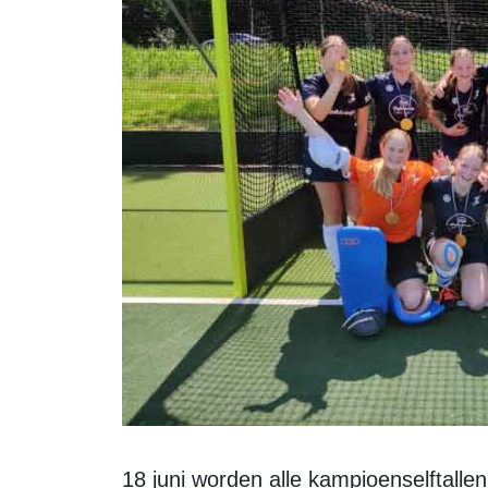
18 juni worden alle kampioenselftallen gehuldigd tijdens de Super Sunday op de