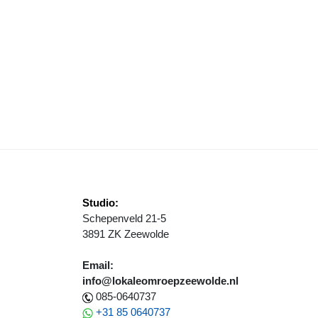
INI MARATHON ZEEWOLDE WAS EEN ECHT LOOP FEESTJE
Studio:
Schepenveld 21-5
3891 ZK Zeewolde
Email:
info@lokaleomroepzeewolde.nl
085-0640737
+31 85 0640737