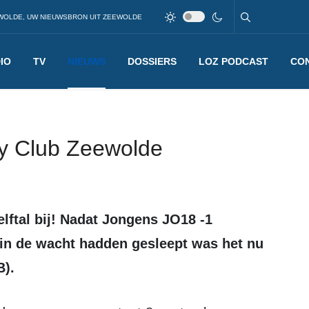
WOLDE, UW NIEUWSBRON UIT ZEEWOLDE
IO
TV
NIEUWS
DOSSIERS
LOZ PODCAST
CO
y Club Zeewolde
in de wacht hadden gesleept was het nu
B).