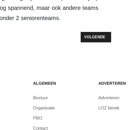
 nog spannend, maar ook andere teams
ronder 2 seniorenteams.
NEN NEDERLAND VIERT 25-JARIG JUBILEUM MET 25-UURS RACE
VOLGENDE ARTIKEL: M
VOLGENDE
ALGEMEEN
ADVERTEREN
Bestuur
Adverteren
Organisatie
LOZ bereik
PBO
Contact