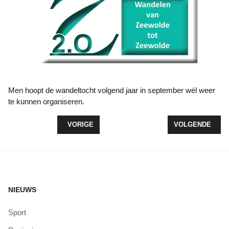
Men hoopt de wandeltocht volgend jaar in september wél weer
te kunnen organiseren.
VORIG ARTIKEL: VOLLEYBALLERS VAN 6 OF 7 JA
VOLGENDE ARTI
VORIGE
VOLGENDE
NIEUWS
Sport