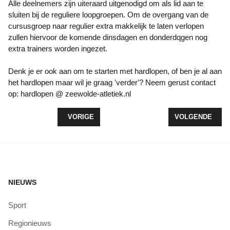
Alle deelnemers zijn uiteraard uitgenodigd om als lid aan te
sluiten bij de reguliere loopgroepen. Om de overgang van de
cursusgroep naar regulier extra makkelijk te laten verlopen
zullen hiervoor de komende dinsdagen en donderdqgen nog
extra trainers worden ingezet.
Denk je er ook aan om te starten met hardlopen, of ben je al aan
het hardlopen maar wil je graag 'verder'? Neem gerust contact
op: hardlopen @ zeewolde-atletiek.nl
VORIG ARTIKEL: TWEE MEDAILLES VOOR ROSALI
VOLGENDE ARTI
VORIGE
VOLGENDE
NIEUWS
Sport
Regionieuws