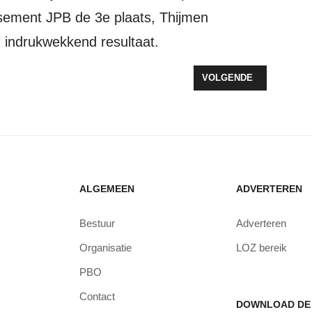
assement JPB de 3e plaats, Thijmen
n indrukwekkend resultaat.
OKO LOOPCOMPETITIE GEOPEND
VOLGENDE ARTIKEL: SYL
VOLGENDE
ALGEMEEN
ADVERTEREN
Bestuur
Adverteren
Organisatie
LOZ bereik
PBO
Contact
DOWNLOAD DE 