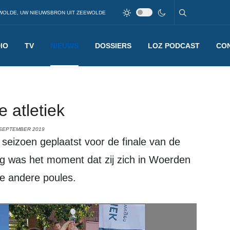
WOLDE, UW NIEUWSBRON UIT ZEEWOLDE
IO
TV
NIEUWS
DOSSIERS
LOZ PODCAST
CO
 atletiek
 SEPTEMBER 2019
t seizoen geplaatst voor de finale van de
ag was het moment dat zij zich in Woerden
de andere poules.