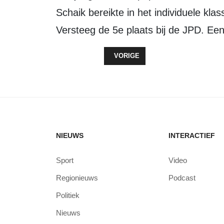
Schaik bereikte in het individuele kl
Versteeg de 5e plaats bij de JPD. Ee
VORIG ARTIKEL: INSCHRIJVING L
VORIGE
NIEUWS
INTERACTIEF
Sport
Video
Regionieuws
Podcast
Politiek
Nieuws