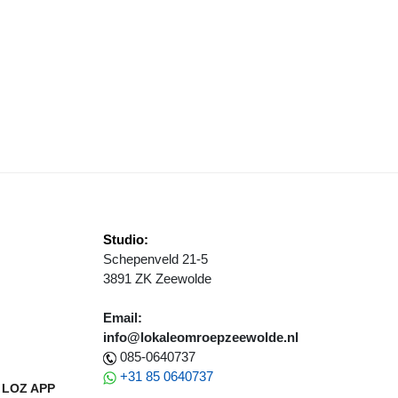
VIA STEIJGER WINT NK ZITCOMPETITIE - VERA BUIS DERDE!
Studio:
Schepenveld 21-5
3891 ZK Zeewolde
Email:
info@lokaleomroepzeewolde.nl
085-0640737
+31 85 0640737
LOZ APP