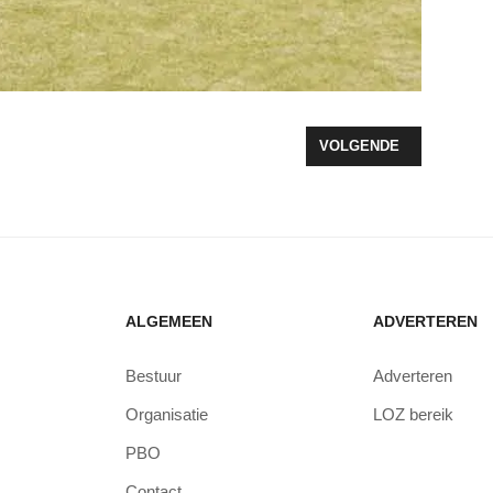
OP 4 SCHOOLPLEINEN
VOLGENDE ARTIKEL: SP
VOLGENDE
ALGEMEEN
ADVERTEREN
Bestuur
Adverteren
Organisatie
LOZ bereik
PBO
Contact