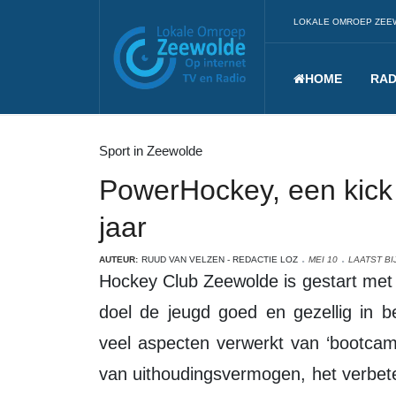
LOKALE OMROEP ZEE
HOME
RAD
Sport in Zeewolde
PowerHockey, een kick 
jaar
AUTEUR:
RUUD VAN VELZEN - REDACTIE LOZ
MEI 10
LAATST BI
Hockey Club Zeewolde is gestart met PowerHockey. Dit nieuwe initiatief heeft als
doel de jeugd goed en gezellig in b
veel aspecten verwerkt van ‘bootcam
van uithoudingsvermogen, het verbete