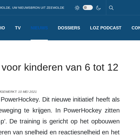
WOLDE, UW NIEUWSBRON UIT ZEEWOLDE
IO
TV
NIEUWS
DOSSIERS
LOZ PODCAST
CO
voor kinderen van 6 tot 12
JGEWERKT: 10 MEI 2021
eweging te krijgen. In PowerHockey zitten
p’. De training is gericht op het opbouwen
ren van snelheid en reactiesnelheid en het