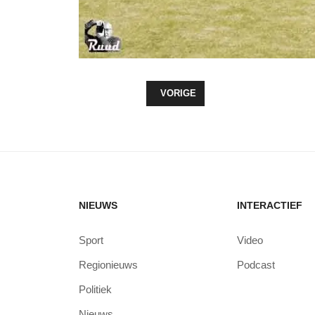
VORIG ARTIKEL: KORFBALBOMEN 
VORIGE
NIEUWS
INTERACTIEF
Sport
Video
Regionieuws
Podcast
Politiek
Nieuws