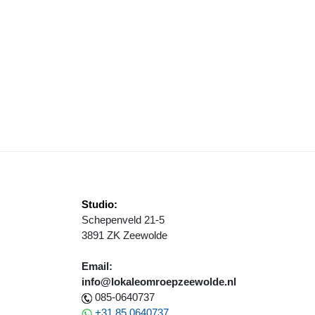
ORTSCHOLEN DICHT GAAT TEN KOSTE VAN FITHEID
Studio:
Schepenveld 21-5
3891 ZK Zeewolde
Email:
info@lokaleomroepzeewolde.nl
085-0640737
+31 85 0640737