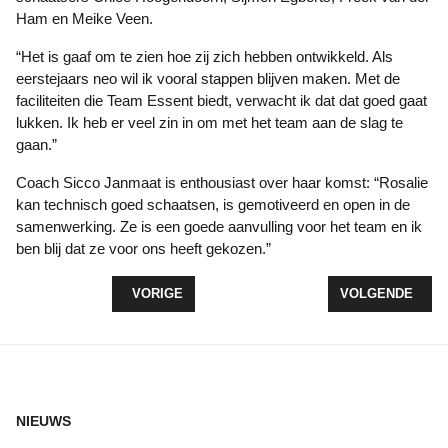
Ham en Meike Veen.
“Het is gaaf om te zien hoe zij zich hebben ontwikkeld. Als
eerstejaars neo wil ik vooral stappen blijven maken. Met de
faciliteiten die Team Essent biedt, verwacht ik dat dat goed gaat
lukken. Ik heb er veel zin in om met het team aan de slag te
gaan.”
Coach Sicco Janmaat is enthousiast over haar komst: “Rosalie
kan technisch goed schaatsen, is gemotiveerd en open in de
samenwerking. Ze is een goede aanvulling voor het team en ik
ben blij dat ze voor ons heeft gekozen.”
VORIG ARTIKEL: MEETRAINWEEK HOCKEYCLUB 
VOLGENDE ARTI
VORIGE
VOLGENDE
NIEUWS