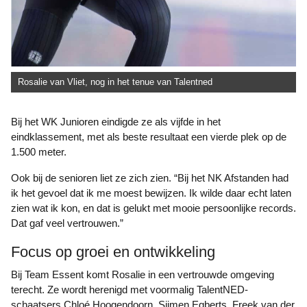
Rosalie van Vliet, nog in het tenue van Talentned
Bij het WK Junioren eindigde ze als vijfde in het
eindklassement, met als beste resultaat een vierde plek op de
1.500 meter.
Ook bij de senioren liet ze zich zien. “Bij het NK Afstanden had
ik het gevoel dat ik me moest bewijzen. Ik wilde daar echt laten
zien wat ik kon, en dat is gelukt met mooie persoonlijke records.
Dat gaf veel vertrouwen.”
Focus op groei en ontwikkeling
Bij Team Essent komt Rosalie in een vertrouwde omgeving
terecht. Ze wordt herenigd met voormalig TalentNED-
schaatsers Chloé Hoogendoorn, Sijmen Egberts, Freek van der