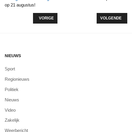
op 21 augustus!
VORIG ARTIKEL: SPORT VISSENDE POLDERKAMP
VOLGENDE ARTIK
VORIGE
VOLGENDE
NIEUWS
Sport
Regionieuws
Politiek
Nieuws
Video
Zakelijk
Weerbericht