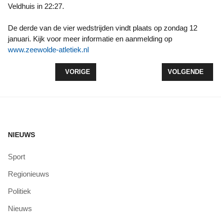
Veldhuis in 22:27.
De derde van de vier wedstrijden vindt plaats op zondag 12
januari. Kijk voor meer informatie en aanmelding op
www.zeewolde-atletiek.nl
VORIG ARTIKEL: RACE RUNNING OOK IN ZEEWOL
VOLGENDE ARTI
VORIGE
VOLGENDE
NIEUWS
Sport
Regionieuws
Politiek
Nieuws