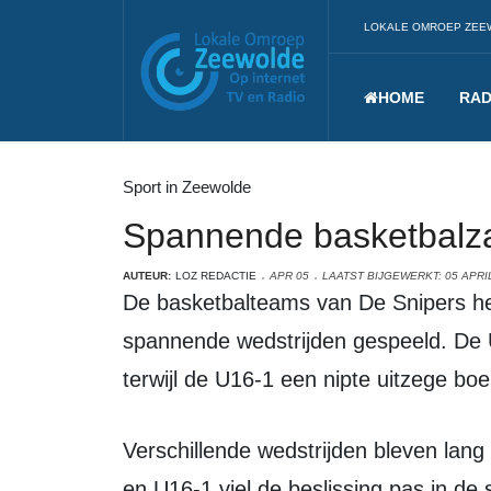
LOKALE OMROEP ZEE
HOME
RAD
Sport in Zeewolde
Spannende basketbalza
AUTEUR:
LOZ REDACTIE
APR 05
LAATST BIJGEWERKT: 05 APRI
De basketbalteams van De Snipers hebben afgelopen weekend meerdere
spannende wedstrijden gespeeld. De 
terwijl de U16-1 een nipte uitzege bo
Verschillende wedstrijden bleven lang in evenwicht. Vooral bij de U14-1, U12-2
en U16-1 viel de beslissing pas in de