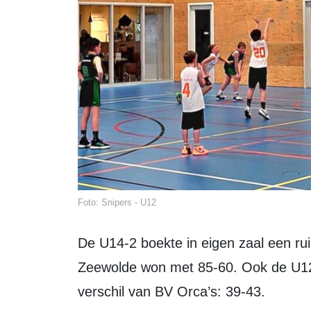
Foto: Snipers - U12
De U14-2 boekte in eigen zaal een ruime overwinning op Eem ’78. De ploeg uit
Zeewolde won met 85-60. Ook de U12-
verschil van BV Orca’s: 39-43.