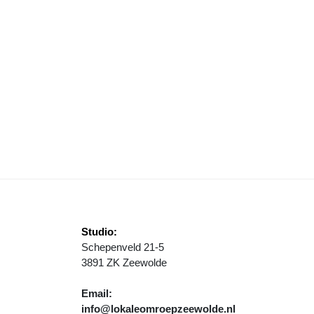
ROOT SUCCES VOOR EERSTE SCHOLENTOERNOOI TAFELTENNIS IN 
Studio:
Schepenveld 21-5
3891 ZK Zeewolde
Email:
info@lokaleomroepzeewolde.nl