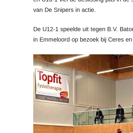
van De Snipers in actie.
De U12-1 speelde uit tegen B.V. Batouwe en verloor met 65-48. De U14-1 ging
in Emmeloord op bezoek bij Ceres en 