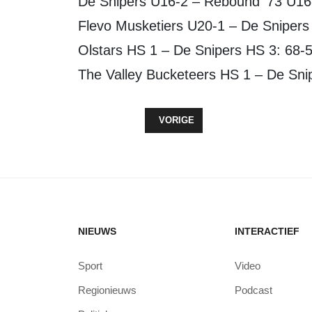
De Snipers U16-2 – Rebound ’73 U16
Flevo Musketiers U20-1 – De Snipers
Olstars HS 1 – De Snipers HS 3: 68-
The Valley Bucketeers HS 1 – De Sni
VORIG ARTIKEL: KV WOLDERWIJD
VORIGE
NIEUWS
INTERACTIEF
Sport
Video
Regionieuws
Podcast