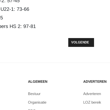
-2: 57-45
 U22-1: 73-66
55
pers HS 2: 97-81
/DYZLE BEGINT VELDCOMPETITIE MET NEDERLAAG
VOLGENDE ARTIKEL: G
VOLGENDE
ALGEMEEN
ADVERTEREN
Bestuur
Adverteren
Organisatie
LOZ bereik