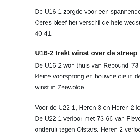
De U16-1 zorgde voor een spannende ontknoping. In de uitwedstrijd tegen
Ceres bleef het verschil de hele wedst
40-41.
U16-2 trekt winst over de streep
De U16-2 won thuis van Rebound ’73 met 57-45. De ploeg had bij rust een
kleine voorsprong en bouwde die in de
winst in Zeewolde.
Voor de U22-1, Heren 3 en Heren 2 leverde de speeldag geen overwinning op.
De U22-1 verloor met 73-66 van Flev
onderuit tegen Olstars. Heren 2 verl