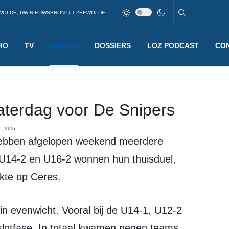
WOLDE, UW NIEUWSBRON UIT ZEEWOLDE
IO
TV
NIEUWS
DOSSIERS
LOZ PODCAST
CO
terdag voor De Snipers
L 2026
U14-2 en U16-2 wonnen hun thuisduel,
ekte op Ceres.
 slotfase. In totaal kwamen negen teams