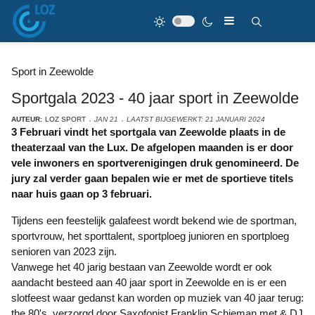
Sport in Zeewolde
Sportgala 2023 - 40 jaar sport in Zeewolde
AUTEUR:
LOZ SPORT
JAN 21
LAATST BIJGEWERKT: 21 JANUARI 2024
3 Februari vindt het sportgala van Zeewolde plaats in de
theaterzaal van the Lux. De afgelopen maanden is er door
vele inwoners en sportverenigingen druk genomineerd. De
jury zal verder gaan bepalen wie er met de sportieve titels
naar huis gaan op 3 februari.
Tijdens een feestelijk galafeest wordt bekend wie de sportman,
sportvrouw, het sporttalent, sportploeg junioren en sportploeg
senioren van 2023 zijn.
Vanwege het 40 jarig bestaan van Zeewolde wordt er ook
aandacht besteed aan 40 jaar sport in Zeewolde en is er een
slotfeest waar gedanst kan worden op muziek van 40 jaar terug:
the 80's, verzorgd door Saxofonist Franklin Schieman met & DJ