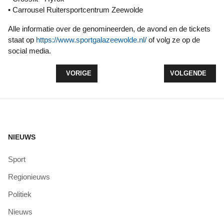
• Carrousel Ruitersportcentrum Zeewolde
Alle informatie over de genomineerden, de avond en de tickets
staat op
https://www.sportgalazeewolde.nl/
of volg ze op de
social media.
VORIG ARTIKEL: WOLDERWIJD/DYZLE WINT OVE
VOLGENDE ARTI
VORIGE
VOLGENDE
NIEUWS
Sport
Regionieuws
Politiek
Nieuws