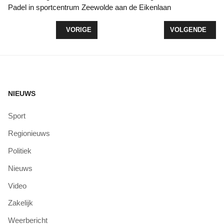
Padel in sportcentrum Zeewolde aan de Eikenlaan
VORIG ARTIKEL: STERKE ZAALSTART VOOR KV 
VOLGENDE ARTI
VORIGE
VOLGENDE
NIEUWS
Sport
Regionieuws
Politiek
Nieuws
Video
Zakelijk
Weerbericht